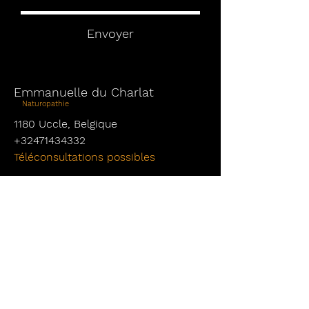
Envoyer
Emmanuelle du Charlat
Naturopathie
1180 Uccle,
Belgique
+32471434332
Téléconsultations
possibles