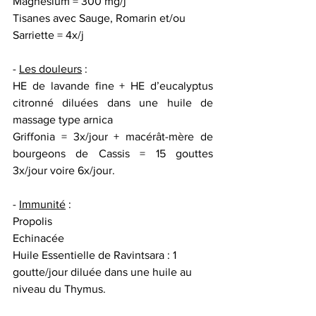
Magnésium = 300 mg/j
Tisanes avec Sauge, Romarin et/ou 
Sarriette = 4x/j
- 
Les douleurs
 :
HE de lavande fine + HE d’eucalyptus 
citronné diluées dans une huile de 
massage type arnica
Griffonia = 3x/jour + macérât-mère de 
bourgeons de Cassis = 15 gouttes 
3x/jour voire 6x/jour.
- 
Immunité
 :
Propolis
Echinacée
Huile Essentielle de Ravintsara : 1 
goutte/jour diluée dans une huile au 
niveau du Thymus.