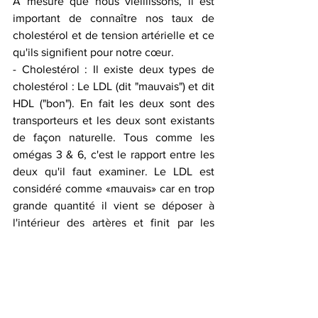
À mesure que nous vieillissons, il est 
important de connaître nos taux de 
cholestérol et de tension artérielle et ce 
qu'ils signifient pour notre cœur.
- Cholestérol : Il existe deux types de 
cholestérol : Le LDL (dit "mauvais") et dit 
HDL ("bon"). En fait les deux sont des 
transporteurs et les deux sont existants 
de façon naturelle. Tous comme les 
omégas 3 & 6, c'est le rapport entre les 
deux qu'il faut examiner. Le LDL est 
considéré comme «mauvais» car en trop 
grande quantité il vient se déposer à 
l'intérieur des artères et finit par les 
boucher. En augmentant votre part 
d'omégas 3, vous augmentez votre part 
de HDL et favorisez une diminution du 
LDL.
- Tension artérielle : Le corps subit une 